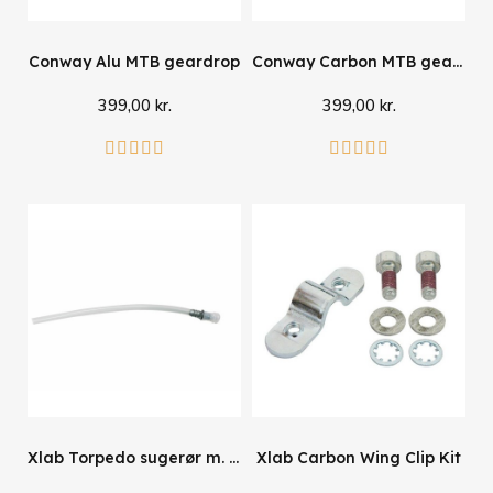
Conway Alu MTB geardrop
Conway Carbon MTB geardrop
399,00 kr.
399,00 kr.
Læg i kurv
Læg i kurv










Xlab Torpedo sugerør m. ventil
Xlab Carbon Wing Clip Kit