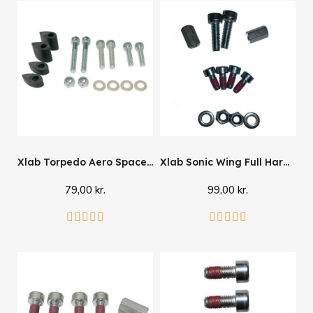
Xlab Torpedo Aero Spacers
Xlab Sonic Wing Full Hardware Kit
79,00 kr.
99,00 kr.
Se mere
Se mere









