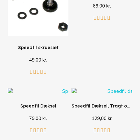
69,00 kr.
Læg i kurv





Speedfil skruesæt
49,00 kr.
Læg i kurv





Speedfil Dæksel
Speedfil Dæksel, Tragt og Pakning
79,00 kr.
129,00 kr.
Læg i kurv
Læg i kurv









