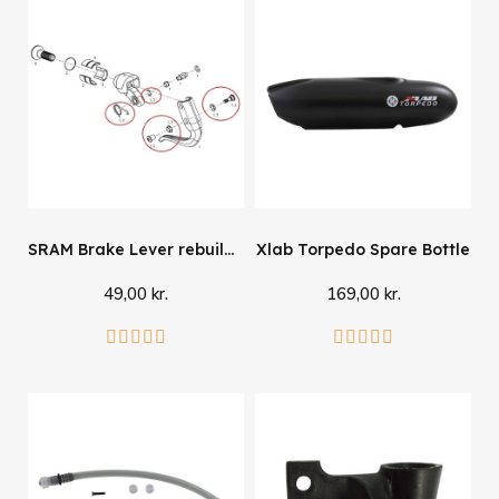
SRAM Brake Lever rebuild kit
Xlab Torpedo Spare Bottle
49,00 kr.
169,00 kr.
Læg i kurv
Se mere









