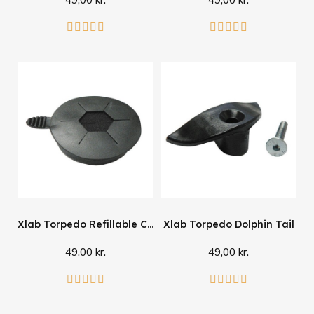
Læg i kurv
Læg i kurv










Xlab Torpedo Refillable Cap
Xlab Torpedo Dolphin Tail
49,00 kr.
49,00 kr.
Læg i kurv
Læg i kurv









