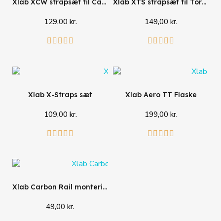
Xlab XCW strapsæt til Carbon Wing
Xlab XTS strapsæt til Torpedo Mount
129,00 kr.
149,00 kr.
Læg i kurv
Læg i kurv










Xlab X-Straps sæt
Xlab Aero TT Flaske
109,00 kr.
199,00 kr.
Læg i kurv
Læg i kurv










Xlab Carbon Rail monteringssæt
49,00 kr.
Læg i kurv