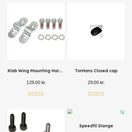
Xlab Wing Mounting Hardware
TorHans Closed cap
129,00 kr.
29,00 kr.
Læg i kurv
Læg i kurv










Speedfil Slange