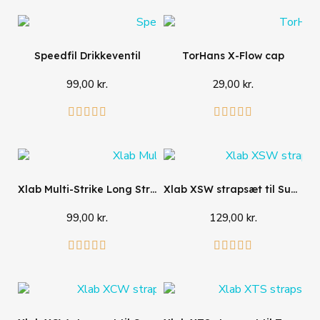
Speedfil Drikkeventil
TorHans X-Flow cap
99,00 kr.
29,00 kr.
Læg i kurv
Læg i kurv










Xlab Multi-Strike Long Strap
Xlab XSW strapsæt til Super Wing
99,00 kr.
129,00 kr.
Læg i kurv
Læg i kurv









