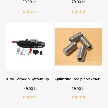
99,00 kr.
79,00 kr.
Se mere
Se mere










Xlab Torpedo System Upgrade
Quintana Roo pinolskruer til sadelklampe, 4 stk
449,00 kr.
19,00 kr.
Se mere
Læg i kurv









