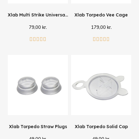
Xlab Multi Strike Universal Holder
Xlab Torpedo Vee Cage
79,00 kr.
179,00 kr.
Læg i kurv
Læg i kurv










Xlab Torpedo Straw Plugs
Xlab Torpedo Solid Cap
49,00 kr.
49,00 kr.