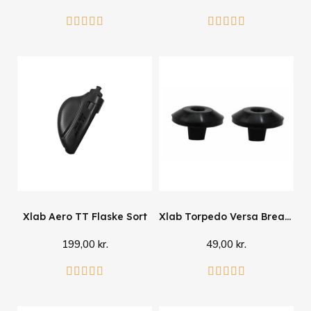
Læg i kurv
Læg i kurv










Xlab Aero TT Flaske Sort
Xlab Torpedo Versa Breather Valve
199,00 kr.
49,00 kr.
Læg i kurv
Læg i kurv









