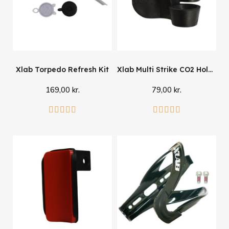
Xlab Torpedo Refresh Kit
Xlab Multi Strike CO2 Holder
169,00 kr.
79,00 kr.
Læg i kurv
Læg i kurv









