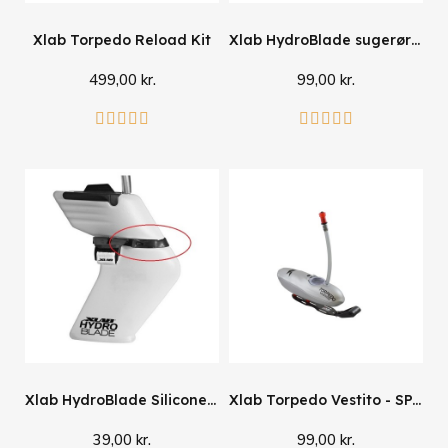
Xlab Torpedo Reload Kit
Xlab HydroBlade sugerør m. ventil
499,00 kr.
99,00 kr.
Se mere
Læg i kurv










Xlab HydroBlade Silicone Strap
Xlab Torpedo Vestito - SPAR 45%
39,00 kr.
99,00 kr.