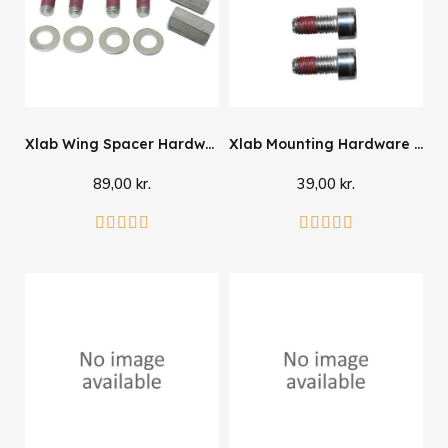
Xlab Wing Spacer Hardware Kit
Xlab Mounting Hardware til flaskeholdere
89,00 kr.
39,00 kr.
Læg i kurv
Læg i kurv









