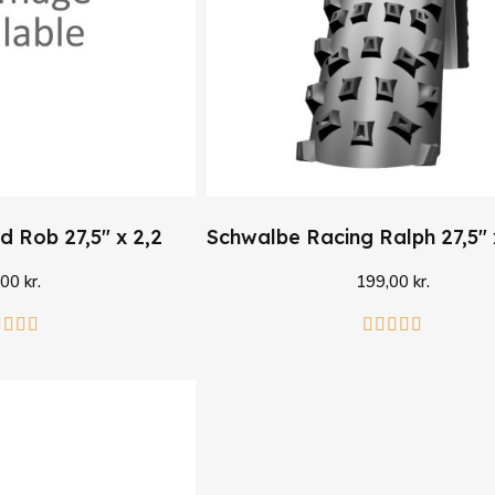
 Rob 27,5" x 2,2
00 kr.
199,00 kr.
i kurv
Læg i kurv








