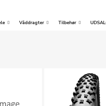
ele
Våddragter
Tilbehør
UDSAL