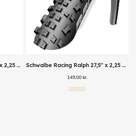
Schwalbe Racing Ralph 27,5" x 2,25 SnakeSkin TLE
Schwalbe Racing Ralph 27,5" x 2,25 Perf.
149,00 kr.
Læg i kurv




