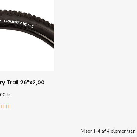
ry Trail 26"x2,00
00 kr.
i kurv




Viser 1-4 af 4 element(er)