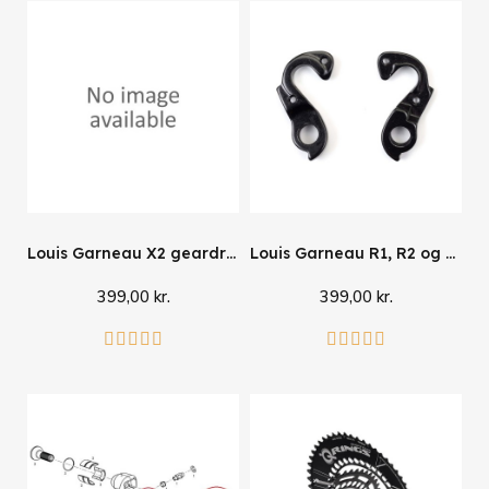
Louis Garneau X2 geardrop
Louis Garneau R1, R2 og E1 geardrop
399,00 kr.
399,00 kr.
Læg i kurv
Læg i kurv









