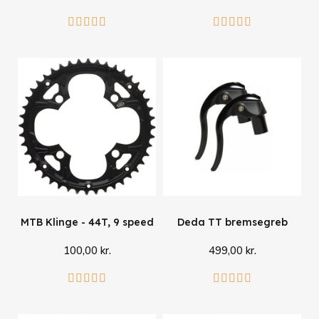
Læg i kurv
Læg i kurv










MTB Klinge - 44T, 9 speed
Deda TT bremsegreb
100,00 kr.
499,00 kr.
Læg i kurv
Læg i kurv









