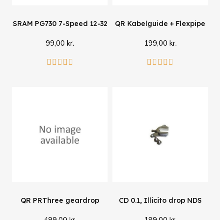
SRAM PG730 7-Speed 12-32
QR Kabelguide + Flexpipe
99,00 kr.
199,00 kr.
Læg i kurv
Læg i kurv










QR PRThree geardrop
CD 0.1, Illicito drop NDS
499,00 kr.
199,00 kr.