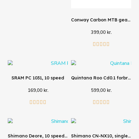
Conway Carbon MTB geardrop
399,00 kr.
Læg i kurv





SRAM PC 1031, 10 speed
Quintana Roo Cd0.1 forbremse
169,00 kr.
599,00 kr.
Læg i kurv
Læg i kurv










Shimano Deore, 10 speed (MTB)
Shimano CN-NX10, single speed