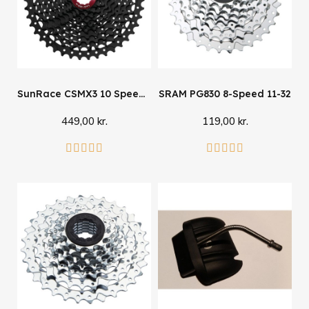
SunRace CSMX3 10 Speed 11-40
SRAM PG830 8-Speed 11-32
449,00 kr.
119,00 kr.
Læg i kurv
Læg i kurv









