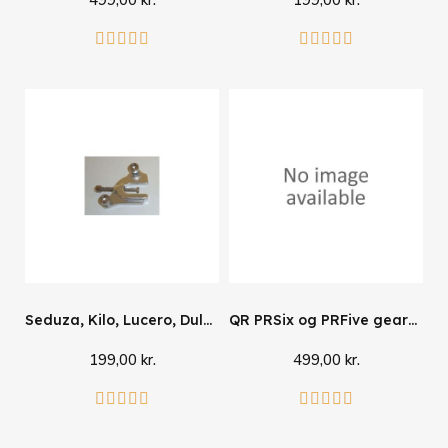
Læg i kurv
Læg i kurv










Seduza, Kilo, Lucero, Dulce drop NDS
QR PRSix og PRFive geardrop
199,00 kr.
499,00 kr.
Læg i kurv
Læg i kurv









