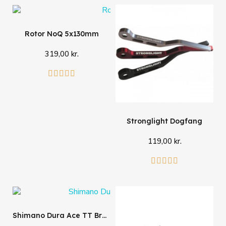
Rotor NoQ 5x130mm
319,00 kr.
Læg i kurv





Stronglight Dogfang
119,00 kr.
Se mere





Shimano Dura Ace TT Bremsegreb