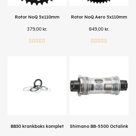
Rotor NoQ 5x110mm
Rotor NoQ Aero 5x110mm
379,00 kr.
849,00 kr.
Se mere
Se mere










BB30 krankboks komplet
Shimano BB-5500 Octalink