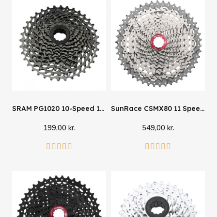
SRAM PG1020 10-Speed 11-36
SunRace CSMX80 11 Speed 11-50
199,00 kr.
549,00 kr.
Læg i kurv
Læg i kurv









