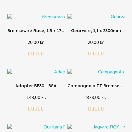
Bremsewire Race, 1.5 x 1700mm
Gearwire, 1,1 x 2300mm
20,00 kr.
20,00 kr.
Læg i kurv
Se mere










Adapter BB30 - BSA
Campagnolo TT Bremsegreb Carbon
149,00 kr.
879,00 kr.
Læg i kurv
Læg i kurv









