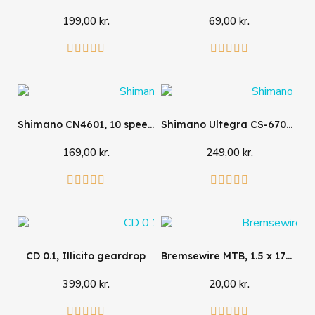
199,00 kr.
69,00 kr.
Læg i kurv
Læg i kurv










Shimano CN4601, 10 speed
Shimano Ultegra CS-6700, 10 speed
169,00 kr.
249,00 kr.
Læg i kurv
Se mere










CD 0.1, Illicito geardrop
Bremsewire MTB, 1.5 x 1700mm
399,00 kr.
20,00 kr.
Læg i kurv
Læg i kurv









