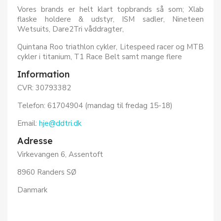
Vores brands er helt klart topbrands så som; Xlab
flaske holdere & udstyr, ISM sadler, Nineteen
Wetsuits, Dare2Tri våddragter,
Quintana Roo triathlon cykler, Litespeed racer og MTB
cykler i titanium, T1 Race Belt samt mange flere
Information
CVR: 30793382
Telefon: 61704904 (mandag til fredag 15-18)
Email:
hje@ddtri.dk
Adresse
Virkevangen 6, Assentoft
8960 Randers SØ
Danmark