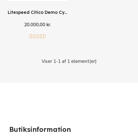
Litespeed Citico Demo Cykel
20.000,00 kr.
Læg i kurv





Viser 1-1 af 1 element(er)
Butiksinformation