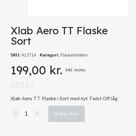
Xlab Aero TT Flaske
Sort
SKU
412714
Kategori
Flaskeholdere
199,00 kr.
Inkl. moms





Xlab Aero TT Flaske i Sort med nyt Twist Off låg
Læg i kurv