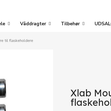
ele
Våddragter
Tilbehør
UDSAL
e til flaskeholdere
Xlab Mou
flaskeho