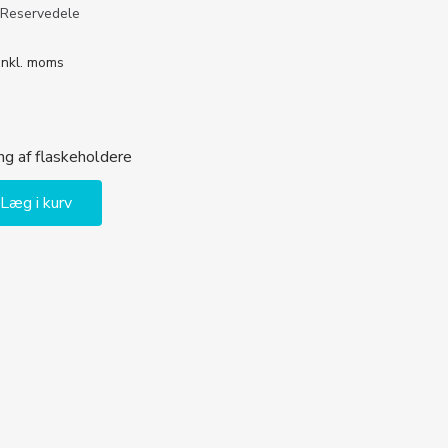
Reservedele
Inkl. moms
ing af flaskeholdere
Læg i kurv