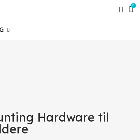
G
nting Hardware til
ldere